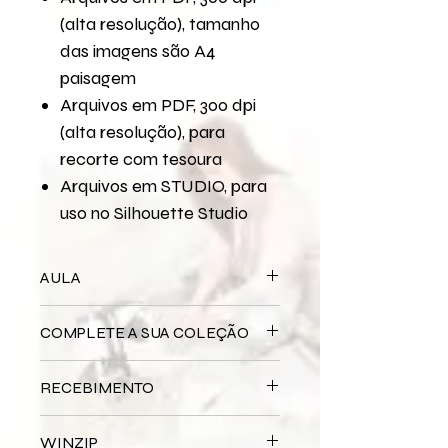
(alta resolução), tamanho
das imagens são A4
paisagem
Arquivos em PDF, 300 dpi
(alta resolução), para
recorte com tesoura
Arquivos em STUDIO, para
uso no Silhouette Studio
AULA
Para assistir a aula no YouTube
COMPLETE A SUA COLEÇÃO
Sublime
Bloco Impresso
Sublime
RECEBIMENTO
Miolo Digital
Sublime
Miolo Impresso
Sublime
Este produto é
DIGITAL
não há
Papel de Carta Digital
Sublime
WINZIP
entrega física.