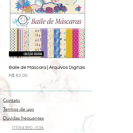
Baile de Máscara | Arquivos Digitais
Preço
R$ 62,00
Contato
Termos de uso
Dúvidas frequentes
(11)94390-1136