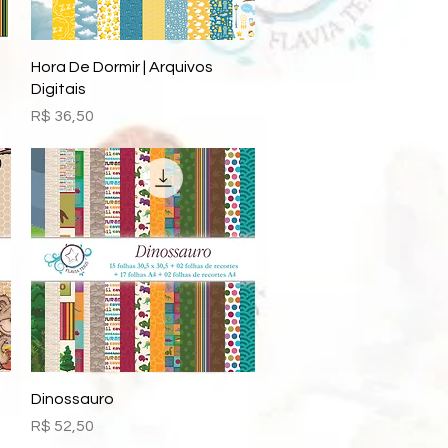
Visualização rápida
Hora De Dormir | Arquivos
Digitais
Preço
R$ 36,50
Visualização rápida
Dinossauro
Preço
R$ 52,50