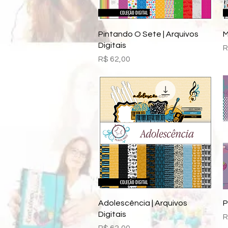
Visualização rápida
Pintando O Sete | Arquivos
M
Digitais
P
R
Preço
R$ 62,00
Visualização rápida
Adolescência | Arquivos
P
Digitais
P
R
Preço