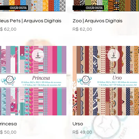
Visualização rápida
Visualização rápida
eus Pets | Arquivos Digitais
Zoo | Arquivos Digitais
reço
Preço
$ 62,00
R$ 62,00
Visualização rápida
Visualização rápida
rincesa
Urso
reço
Preço
$ 50,00
R$ 49,00