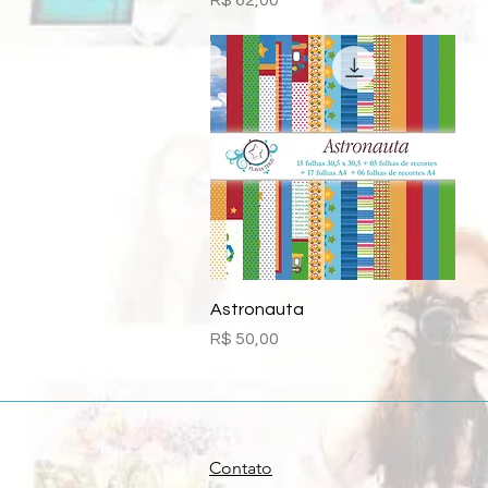
R$ 62,00
Visualização rápida
Astronauta
Preço
R$ 50,00
Contato