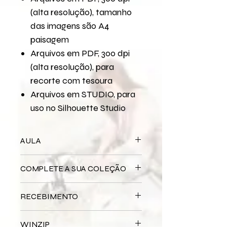
(alta resolução), tamanho
das imagens são A4
paisagem
Arquivos em PDF, 300 dpi
(alta resolução), para
recorte com tesoura
Arquivos em STUDIO, para
uso no Silhouette Studio
AULA
Para assistir a aula no YouTube
COMPLETE A SUA COLEÇÃO
XXX
Bloco Impresso
xxx
RECEBIMENTO
Miolo Digital
xxx
Miolo Impresso
xxx
Este produto é
DIGITAL
não há
Papel de Carta Digital
xxx
WINZIP
entrega física.