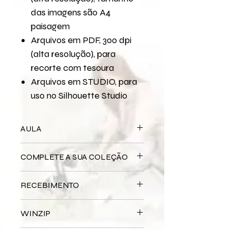
das imagens são A4
paisagem
Arquivos em PDF, 300 dpi
(alta resolução), para
recorte com tesoura
Arquivos em STUDIO, para
uso no Silhouette Studio
AULA
Para assistir a aula no YouTube
COMPLETE A SUA COLEÇÃO
Copa do Mundo - Página 30,5x30,5
Bloco Impresso
Copa do Mundo
RECEBIMENTO
Este produto é
DIGITAL
não há
WINZIP
entrega física.
Após a confirmação do seu