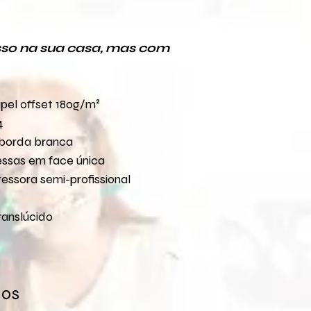
Caso não encontre o
O prazo de entrega
pelo seguinte e-mai
escolhida. Não somo
ocasionados pela e
sso na sua casa, mas com
Em caso de dúvidas 
pelo e-mail:
loja@fla
pel offset 180g/m²
4
 borda branca
essas em face única
essora semi-profissional
anslúcido
dos