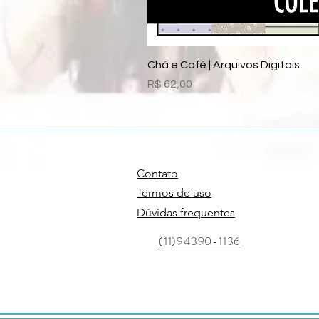
Chá e Café | Arquivos Digitais
Preço
R$ 62,00
Contato
Termos de uso
Dúvidas frequentes
(11)94390-1136