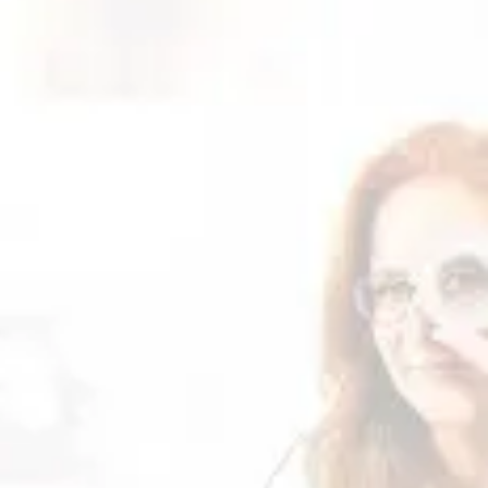
 que precisava, entre em contato
 depende da forma de entrega
l:
loja@flaviaterzi.com.br
s responsáveis por atrasos
mpresa de entrega selecionada.
confirme a nossa participação
viaterzi.com.br