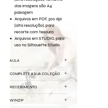
das imagens são A4
paisagem
Arquivos em PDF, 300 dpi
(alta resolução), para
recorte com tesoura
Arquivos em STUDIO, para
uso no Silhouette Studio
AULA
Para assistir a aula no YouTube
COMPLETE A SUA COLEÇÃO
Fascinação - Página 30,5x30,5
Bloco Impresso
Fascinação
RECEBIMENTO
Este produto é
DIGITAL
não há
WINZIP
entrega física.
Após a confirmação do seu