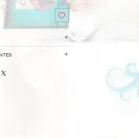
 automáticamente no processo de
NTES
io e postagem é de 5 dias úteis.
s Frequentes
 depende da forma de entrega
s responsáveis por atrasos
 que precisava, entre em contato
mpresa de entrega selecionada.
l:
loja@flaviaterzi.com.br
 na feira ocorrerá somente no
 de Scrapbook em São Paulo.
 participar. Em caso de dúvidas
ticipação pelo e-mail:
.br