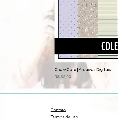
Chá e Café | Arquivos Digitais
Preço
R$ 62,00
Contato
Termos de uso