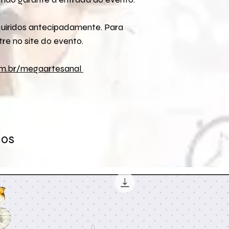
uiridos antecipadamente. Para
re no site do evento.
om.br/megaartesanal
dos