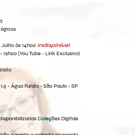
O prazo de entrega
escolhida. Não somo
ocasionados pela e
a
Em caso de dúvidas 
Mágicos
pelo e-mail:
contato
e Julho às 14h00
Indispinível
 - 19h00 (You Tube - Link Exclusivo)
izada:
1,5 - Água Funda - São Paulo - SP
disponibilizadas Coleções Digitais
 não garante a entrada ao evento.