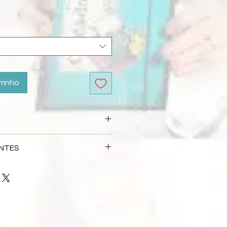
rrinho
 automaticamente no processo de
NTES
etirada na Mega, e deve ser
s Frequentes
 aulas presenciais ou para quem
soalmente durante a feira, o
 que precisava, entre em contato
nline.
l:
contato@flaviaterzi.com.br
ial para as aulas online, será
onfirmação de pagamento pela
.