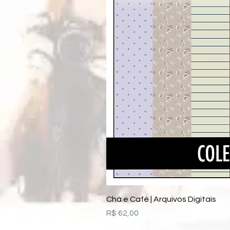
Chá e Café | Arquivos Digitais
Preço
R$ 62,00