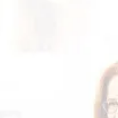
 depende da forma de entrega
s responsáveis por atrasos
mpresa de entrega selecionada.
confirme a nossa participação
@flaviaterzi.com.br