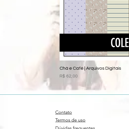
Chá e Café | Arquivos Digitais
Preço
R$ 62,00
Contato
Termos de uso
Dúvidas frequentes