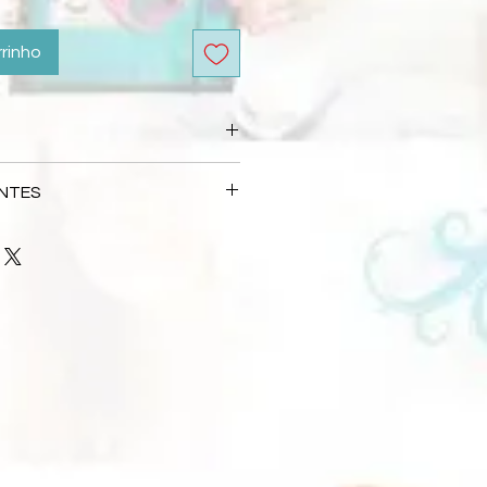
rrinho
 automáticamente no processo de
NTES
ão e postagem é de 3 dias úteis a
s Frequentes
ção de pagamento pela empresa
 que precisava, entre em contato
 depende da forma de entrega
l:
loja@flaviaterzi.com.br
s responsáveis por atrasos
mpresa de entrega selecionada.
confirme a nossa participação
viaterzi.com.br