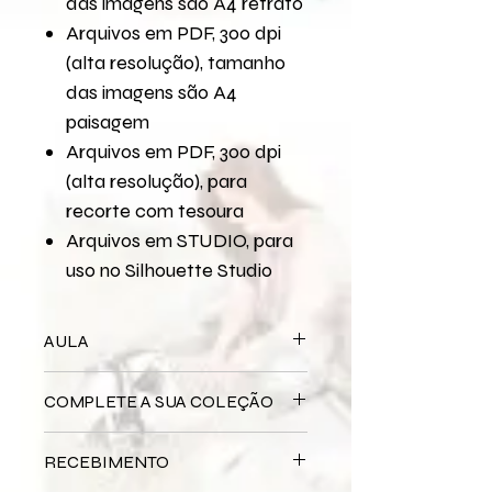
das imagens são A4 retrato
Arquivos em PDF, 300 dpi
(alta resolução), tamanho
das imagens são A4
paisagem
Arquivos em PDF, 300 dpi
(alta resolução), para
recorte com tesoura
Arquivos em STUDIO, para
uso no Silhouette Studio
AULA
Para assistir a aula no YouTube
COMPLETE A SUA COLEÇÃO
Como Parar Tempo em uma Página
de Scrapbook
Bloco Impresso
Se Eu Pudesse Parar
RECEBIMENTO
O Tempo
Miolo Digital
Se Eu Pudesse Parar O