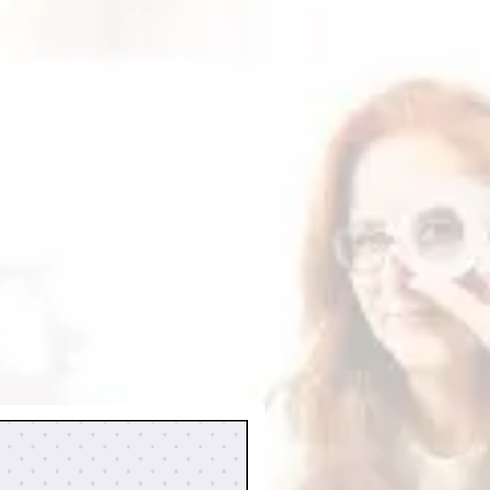
leta dos
Termos de uso
.
cima, você ainda não receber
ento já foi aprovado, caso já
 contato conosco por meio do e-
.com.br
para verificarmos o
 dos arquivos fica disponível por
enha feito download neste período
lo nosso e-mail. O prazo máximo
 é de 12 meses.