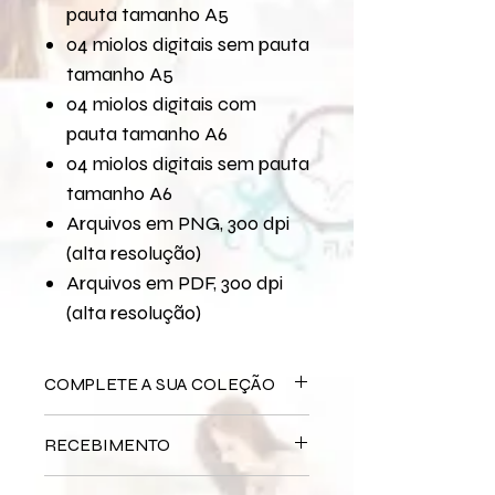
pauta tamanho A5
04 miolos digitais sem pauta
tamanho A5
04 miolos digitais com
pauta tamanho A6
04 miolos digitais sem pauta
tamanho A6
Arquivos em PNG, 300 dpi
(alta resolução)
Arquivos em PDF, 300 dpi
(alta resolução)
COMPLETE A SUA COLEÇÃO
Arquivo Digital
Descobertas
RECEBIMENTO
Bloco Impresso
Descobertas
Miolo Impresso
Descobertas
Este produto é
DIGITAL
não há