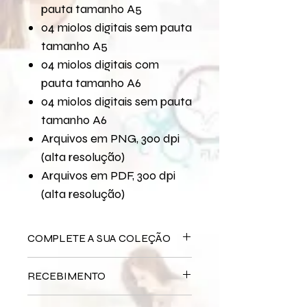
pauta tamanho A5
04 miolos digitais sem pauta
tamanho A5
04 miolos digitais com
pauta tamanho A6
04 miolos digitais sem pauta
tamanho A6
Arquivos em PNG, 300 dpi
(alta resolução)
Arquivos em PDF, 300 dpi
(alta resolução)
COMPLETE A SUA COLEÇÃO
Arquivo Digital
Quando Estamos
RECEBIMENTO
Juntos
Bloco Impresso
Quando Estamos
Este produto é
DIGITAL
não há