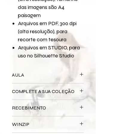
das imagens são A4
paisagem
Arquivos em PDF, 300 dpi
(alta resolução), para
recorte com tesoura
Arquivos em STUDIO, para
uso no Silhouette Studio
AULA
Para assistir a aula no YouTube
COMPLETE A SUA COLEÇÃO
Páscoa - Caixa e Cesta
Páscoa - Quadro
Bloco Impresso
Páscoa
RECEBIMENTO
Miolo Digital
Páscoa
Miolo Impresso
Páscoa
Este produto é
DIGITAL
não há
Papel de Carta Digital
Páscoa
WINZIP
entrega física.
Papel de Carta Impresso
Páscoa
Após a confirmação do seu