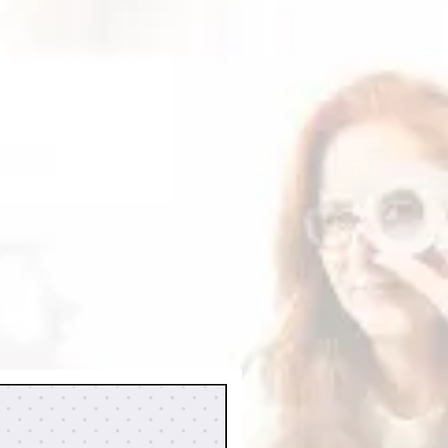
leta dos
Termos de uso
.
cima, você ainda não receber
ento já foi aprovado, caso já
 contato conosco por meio do e-
.com.br
para verificarmos o
 dos arquivos fica disponível por
enha feito download neste período
lo nosso e-mail. O prazo máximo
 é de 12 meses.