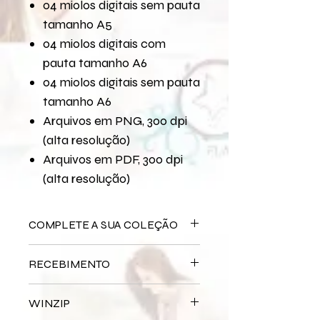
04 miolos digitais sem pauta
tamanho A5
04 miolos digitais com
pauta tamanho A6
04 miolos digitais sem pauta
tamanho A6
Arquivos em PNG, 300 dpi
(alta resolução)
Arquivos em PDF, 300 dpi
(alta resolução)
COMPLETE A SUA COLEÇÃO
Arquivo Digital
Formatura
RECEBIMENTO
Bloco Impresso
Formatura
Miolo Impresso
Formatura
Este produto é
DIGITAL
não há
Papel de Carta Digital
Formatura
WINZIP
entrega física.
Papel de Carta Impresso
Formatura