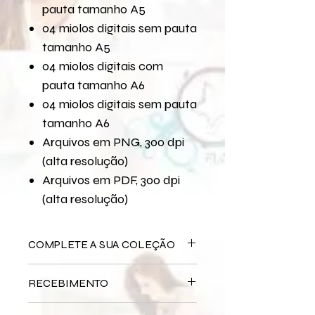
pauta tamanho A5
04 miolos digitais sem pauta
tamanho A5
04 miolos digitais com
pauta tamanho A6
04 miolos digitais sem pauta
tamanho A6
Arquivos em PNG, 300 dpi
(alta resolução)
Arquivos em PDF, 300 dpi
(alta resolução)
COMPLETE A SUA COLEÇÃO
Arquivo Digital
Máquinas e Memórias
RECEBIMENTO
Bloco Impresso
Máquinas e
Memórias
Este produto é
DIGITAL
não há