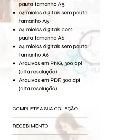
pauta tamanho A5
04 miolos digitais sem pauta
tamanho A5
04 miolos digitais com
pauta tamanho A6
04 miolos digitais sem pauta
tamanho A6
Arquivos em PNG, 300 dpi
(alta resolução)
Arquivos em PDF, 300 dpi
(alta resolução)
COMPLETE A SUA COLEÇÃO
Arquivo Digital
Meu Bebê - Azul
RECEBIMENTO
Bloco Impresso
Meu Bebê - Azul
Miolo Impresso
Meu Bebê - Azul
Este produto é
DIGITAL
não há