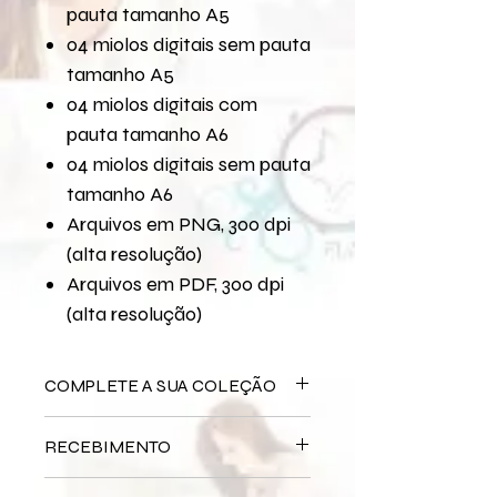
pauta tamanho A5
04 miolos digitais sem pauta
tamanho A5
04 miolos digitais com
pauta tamanho A6
04 miolos digitais sem pauta
tamanho A6
Arquivos em PNG, 300 dpi
(alta resolução)
Arquivos em PDF, 300 dpi
(alta resolução)
COMPLETE A SUA COLEÇÃO
Arquivo Digital
Natal Encantado
RECEBIMENTO
Bloco Impresso
Natal Encantado
Miolo Impresso
Natal Encantado
Este produto é
DIGITAL
não há