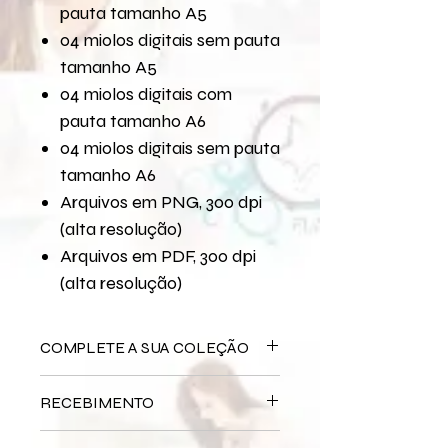
pauta tamanho A5
04 miolos digitais sem pauta
tamanho A5
04 miolos digitais com
pauta tamanho A6
04 miolos digitais sem pauta
tamanho A6
Arquivos em PNG, 300 dpi
(alta resolução)
Arquivos em PDF, 300 dpi
(alta resolução)
COMPLETE A SUA COLEÇÃO
Arquivo Digital
Viajar Sempre
RECEBIMENTO
Bloco Impresso
Viajar Sempre
Miolo Impresso
Viajar Sempre
Este produto é
DIGITAL
não há